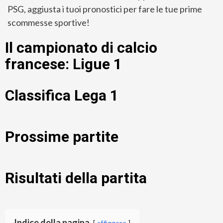
PSG, aggiusta i tuoi pronostici per fare le tue prime
scommesse sportive!
Il campionato di calcio
francese: Ligue 1
Classifica Lega 1
Prossime partite
Risultati della partita
Indice della pagina