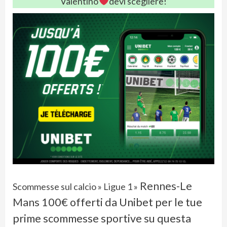
Valentino
devi scegliere!
Rennes-Le
Scommesse sul calcio
»
Ligue 1
»
Mans
100€ offerti da Unibet per le tue
prime scommesse sportive su questa