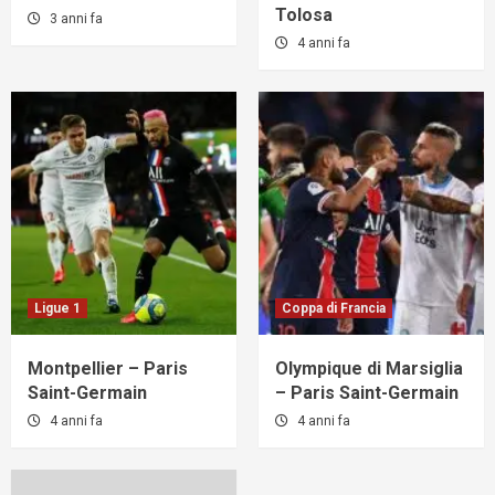
Tolosa
3 anni fa
4 anni fa
Ligue 1
Coppa di Francia
Montpellier – Paris
Olympique di Marsiglia
Saint-Germain
– Paris Saint-Germain
4 anni fa
4 anni fa