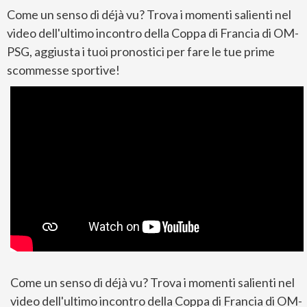
Come un senso di déjà vu? Trova i momenti salienti nel
video dell'ultimo incontro della Coppa di Francia di OM-
PSG, aggiusta i tuoi pronostici per fare le tue prime
scommesse sportive!
Come un senso di déjà vu? Trova i momenti salienti nel
video dell'ultimo incontro della Coppa di Francia di OM-