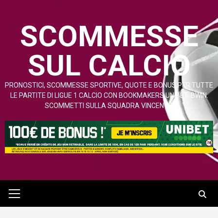
Salta
al
SCOMMESSE
contenuto
SUL CALCIO
PRONOSTICI, SCOMMESSE SPORTIVE, QUOTE E BONUS PER TUTTE
LE PARTITE DI LIGUE 1 CALCIO CON BOOKMAKERS UNIBET, BWIN:
SCOMMETTI SULLA SQUADRA VINCENTE!
Menù
primario