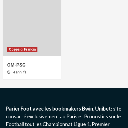
Coppa di Francia
OM-PSG
4 anni fa
Parier Foot avec les bookmakers Bwin, Unibet
: site
consacré exclusivement au Paris et Pronostics sur le
Football tout les Championnat
Ligue 1
, Premier