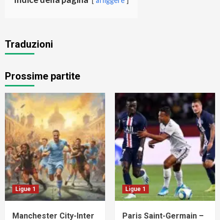
affiggere
Traduzioni
Prossime partite
Ligue 1
Ligue 1
Manchester City-Inter
Paris Saint-Germain –