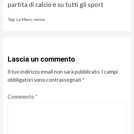
partita di calcio e su tutti gli sport
Tag:
Le Mans
,
renna
Lascia un commento
Il tuo indirizzo email non sarà pubblicato.
I campi
obbligatori sono contrassegnati
*
Commento
*