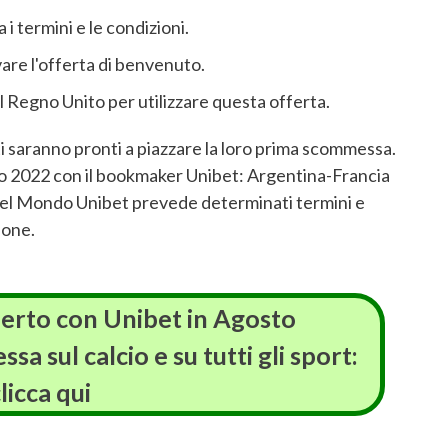
i termini e le condizioni.
vare l'offerta di benvenuto.
l Regno Unito per utilizzare questa offerta.
nti saranno pronti a piazzare la loro prima scommessa.
o 2022 con il bookmaker Unibet: Argentina-Francia
 del Mondo Unibet prevede determinati termini e
ione.
ferto con Unibet in
Agosto
a sul calcio e su tutti gli sport:
licca qui