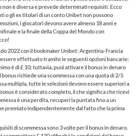
 non è diversa e prevede determinati requisiti. Ecco
enti o gli ex titolari di un conto Unibet non possono
omozioni, i giocatori devono avere almeno 18 anni e
ifinale e la finale della Coppa del Mondo con
cco!
ndo 2022 con il bookmaker Unibet: Argentina-Francia
ò essere effettuato tramite le seguenti opzioni bancarie:
nimo è di £ 10; tuttavia, puoi attivare il bonus in denaro
del bonus richiede una scommessa con una quota di 2/5
sa multipla, tutte le selezioni devono essere superiori a
 bonus è considerato completo, il che significa che ricevi
ommessa è una perdita, recuperi la puntata fino a un
iene premiato indipendentemente dal fatto che la prima
equisiti di scommessa sono 3 volte per il bonus in denaro.
evi scommettere £ 120 affinché le condizioni del bonus