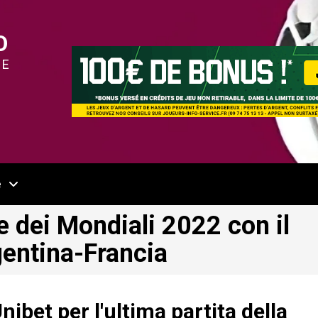
O
 E
e
 dei Mondiali 2022 con il
entina-Francia
et per l'ultima partita della