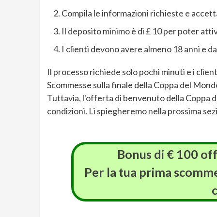
Compila le informazioni richieste e accetta 
Il deposito minimo è di £ 10 per poter atti
I clienti devono avere almeno 18 anni e da
Il processo richiede solo pochi minuti e i clie
Scommesse sulla finale della Coppa del Mond
Tuttavia, l'offerta di benvenuto della Coppa
condizioni. Li spiegheremo nella prossima sez
Bonus di € 100 of
Per la tua prima scommess
c