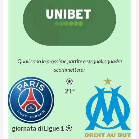
Quali sono le prossime partite e su quali squadre
scommettere?
21ª
giornata di Ligue 1