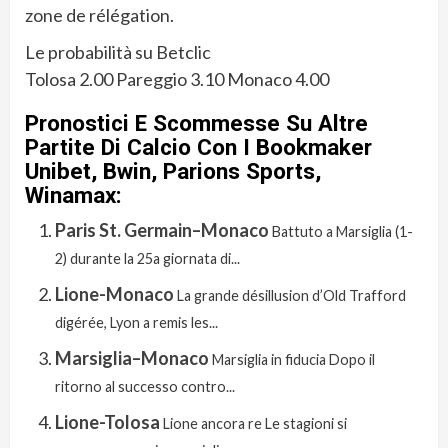
zone de rélégation.
Le probabilità su Betclic
Tolosa 2.00 Pareggio 3.10 Monaco 4.00
Pronostici E Scommesse Su Altre
Partite Di Calcio Con I Bookmaker
Unibet, Bwin, Parions Sports,
Winamax:
Paris St. Germain–Monaco
Battuto a Marsiglia (1-
2) durante la 25a giornata di...
Lione-Monaco
La grande désillusion d’Old Trafford
digérée, Lyon a remis les...
Marsiglia–Monaco
Marsiglia in fiducia Dopo il
ritorno al successo contro...
Lione-Tolosa
Lione ancora re Le stagioni si