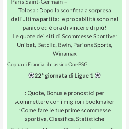
Paris Saint-Germain –
Tolosa
:
Dopo la sconfitta a sorpresa
dell'ultima partita: le probabilità sono nel
panico ed è ora di vincere di più!
Le quote dei siti di Scommesse Sportive:
Unibet, Betclic, Bwin, Parions Sports,
Winamax
Coppa di Francia: il classico Om-PSG
22ª giornata di Ligue 1
: Quote, Bonus e pronostici per
scommettere con i migliori bookmaker
: Come fare le tue prime scommesse
sportive, Classifica, Statistiche