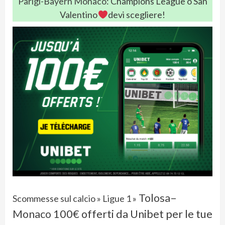
Parigi-Bayern Monaco
: Champions League o San
Valentino
devi scegliere!
Tolosa–
Scommesse sul calcio
»
Ligue 1
»
Monaco
100€ offerti da Unibet per le tue