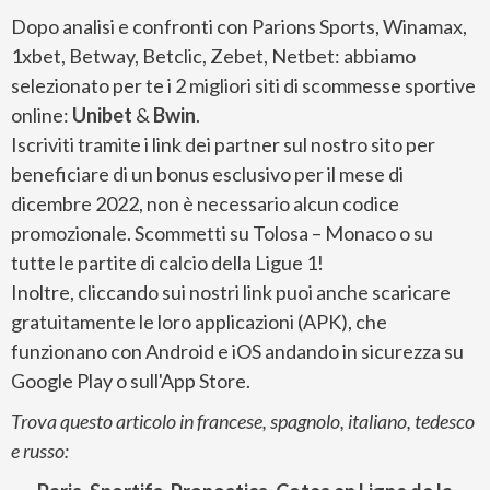
Dopo analisi e confronti con Parions Sports, Winamax,
1xbet, Betway, Betclic, Zebet, Netbet: abbiamo
selezionato per te i 2 migliori siti di scommesse sportive
online:
Unibet
&
Bwin
.
Iscriviti tramite i link dei partner sul nostro sito per
beneficiare di un bonus esclusivo per il mese di
dicembre 2022, non è necessario alcun codice
promozionale. Scommetti su Tolosa – Monaco o su
tutte le partite di calcio della Ligue 1!
Inoltre, cliccando sui nostri link puoi anche scaricare
gratuitamente le loro applicazioni (APK), che
funzionano con Android e iOS andando in sicurezza su
Google Play o sull'App Store.
Trova questo articolo in francese, spagnolo, italiano, tedesco
e russo: