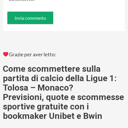
Grazie per aver letto:
Come scommettere sulla
partita di calcio della Ligue 1:
Tolosa – Monaco?
Previsioni, quote e scommesse
sportive gratuite con i
bookmaker Unibet e Bwin