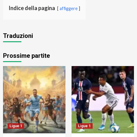
Indice della pagina
affiggere
Traduzioni
Prossime partite
Ligue 1
Ligue 1