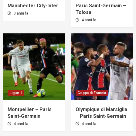
Manchester City-Inter
Paris Saint-Germain –
Tolosa
3 anni fa
4 anni fa
Ligue 1
Coppa di Francia
Montpellier – Paris
Olympique di Marsiglia
Saint-Germain
– Paris Saint-Germain
4 anni fa
4 anni fa