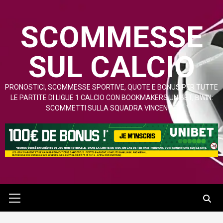
Salta
al
SCOMMESSE
contenuto
SUL CALCIO
PRONOSTICI, SCOMMESSE SPORTIVE, QUOTE E BONUS PER TUTTE
LE PARTITE DI LIGUE 1 CALCIO CON BOOKMAKERS UNIBET, BWIN:
SCOMMETTI SULLA SQUADRA VINCENTE!
Menù
primario