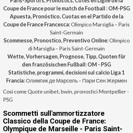
Paris-Sportifs, Pronostics, Cotes en Ligne de la
Coupe de France pour le match de Football : OM-PSG
Apuesta, Pronóstico, Cuotas en el Partido de
la
Coupe de France
Francesca:
Olimpico Marsiglia – Paris
Saint-Germain
Scommesse, Pronostico, Preventivo Online:
Olimpico
di Marsiglia – Paris Saint-Germain
Wette, Vorhersagen, Prognose, Tipp, Quoten für
den französischen Fußball: OM - PSG
Statistiche, programmi, decisioni sul calcio Liga 1
Francia:
Олимпик де Марсель – Пари Сен Жермен
Così come
Quote unibet, bwin, pronostici Montpellier -
PSG
Scommetti sull'ammortizzatore
Classico della Coupe de France:
Olympique de Marseille - Paris Saint-