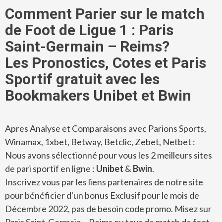
Comment Parier sur le match
de Foot de Ligue 1 : Paris
Saint-Germain – Reims?
Les Pronostics, Cotes et Paris
Sportif gratuit avec les
Bookmakers Unibet et Bwin
Apres Analyse et Comparaisons avec Parions Sports,
Winamax, 1xbet, Betway, Betclic, Zebet, Netbet :
Nous avons sélectionné pour vous les 2 meilleurs sites
de pari sportif en ligne :
Unibet
&
Bwin
.
Inscrivez vous par les liens partenaires de notre site
pour bénéficier d'un bonus Exclusif pour le mois de
Décembre 2022, pas de besoin code promo. Misez sur