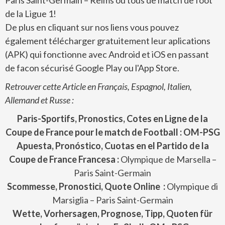
Paris Saint-Germain – Reims ou tous de match de foot
de la Ligue 1!
De plus en cliquant sur nos liens vous pouvez
également télécharger gratuitement leur aplications
(APK) qui fonctionne avec Android et iOS en passant
de facon sécurisé Google Play ou l'App Store.
Retrouver cette Article en Français, Espagnol, Italien,
Allemand et Russe :
Paris-Sportifs, Pronostics, Cotes en Ligne de la
Coupe de France pour le match de Football : OM-PSG
Apuesta, Pronóstico, Cuotas en el Partido de
la
Coupe de France
Francesa :
Olympique de Marsella –
Paris Saint-Germain
Scommesse, Pronostici, Quote Online :
Olympique di
Marsiglia – Paris Saint-Germain
Wette, Vorhersagen, Prognose, Tipp, Quoten für