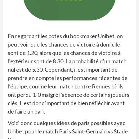
En regardant les cotes du bookmaker Unibet, on
peut voir que les chances de victoire à domicile
sont de 1.20, alors que les chances de victoire à
l’extérieur sont de 8.30. La probabilité d’un match
nul est de 5.30. Cependant, il est important de
prendre en compte les performances récentes de
l’équipe, comme leur match contre Rennes où ils
ont perdu 1-0 malgré l’absence de certains joueurs
clés. Il est donc important de bien réfléchir avant
de faire un pari.
Voici donc quelques idées de paris possibles avec
Unibet pour le match Paris Saint-Germain vs Stade