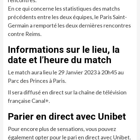
En ce qui concerne les statistiques des matchs
précédents entre les deux équipes, le Paris Saint-
Germain a remporté les deux dernières rencontres
contre Reims.
Informations sur le lieu, la
date et l’heure du match
Le match aura lieu le 29 Janvier 2023 à 20h45 au
Parc des Princes à Paris.
Il sera diffusé en direct sur la chaîne de télévision
française Canal+.
Parier en direct avec Unibet
Pour encore plus de sensations, vous pouvez
également opter pour le pari en direct avec Unibet.