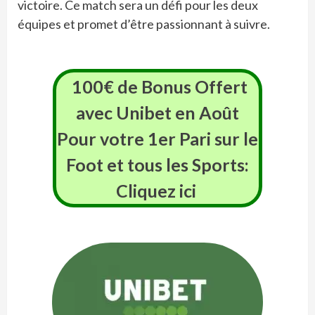
victoire. Ce match sera un défi pour les deux
équipes et promet d’être passionnant à suivre.
100€ de Bonus Offert
avec Unibet en
Août
Pour votre 1er Pari sur le
Foot et tous les Sports:
Cliquez ici