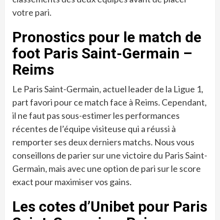
votre pari.
Pronostics pour le match de
foot Paris Saint-Germain –
Reims
Le Paris Saint-Germain, actuel leader de la Ligue 1,
part favori pour ce match face à Reims. Cependant,
il ne faut pas sous-estimer les performances
récentes de l’équipe visiteuse qui a réussi à
remporter ses deux derniers matchs. Nous vous
conseillons de parier sur une victoire du Paris Saint-
Germain, mais avec une option de pari sur le score
exact pour maximiser vos gains.
Les cotes d’Unibet pour Paris