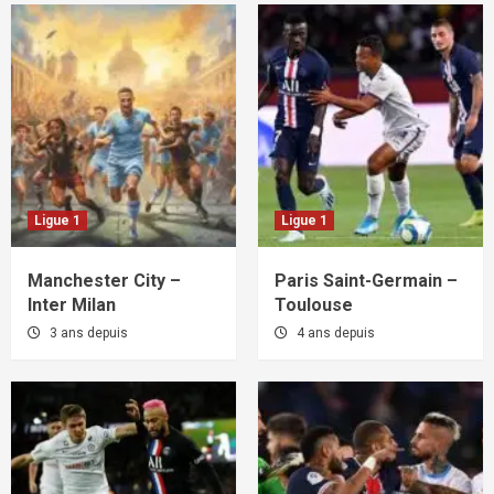
Ligue 1
Ligue 1
Manchester City –
Paris Saint-Germain –
Inter Milan
Toulouse
3 ans depuis
4 ans depuis