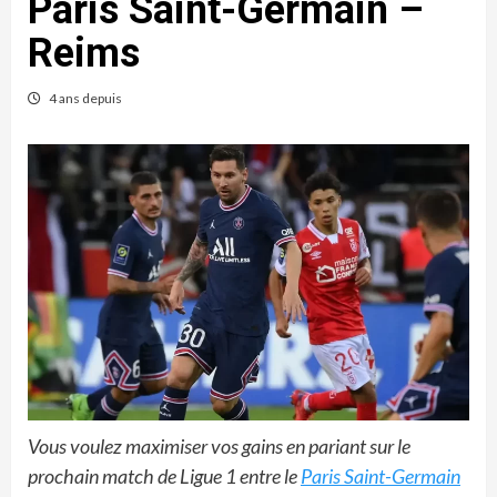
Paris Saint-Germain –
Reims
4 ans depuis
Vous voulez maximiser vos gains en pariant sur le
prochain match de Ligue 1 entre le
Paris Saint-Germain