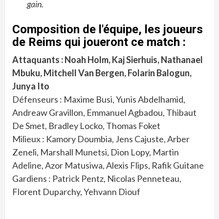
gain.
Composition de l'équipe, les joueurs
de Reims qui joueront ce match :
Attaquants : Noah Holm, Kaj Sierhuis, Nathanael
Mbuku, Mitchell Van Bergen, Folarin Balogun,
Junya Ito
Défenseurs : Maxime Busi, Yunis Abdelhamid,
Andreaw Gravillon, Emmanuel Agbadou, Thibaut
De Smet, Bradley Locko, Thomas Foket
Milieux : Kamory Doumbia, Jens Cajuste, Arber
Zeneli, Marshall Munetsi, Dion Lopy, Martin
Adeline, Azor Matusiwa, Alexis Flips, Rafik Guitane
Gardiens : Patrick Pentz, Nicolas Penneteau,
Florent Duparchy, Yehvann Diouf