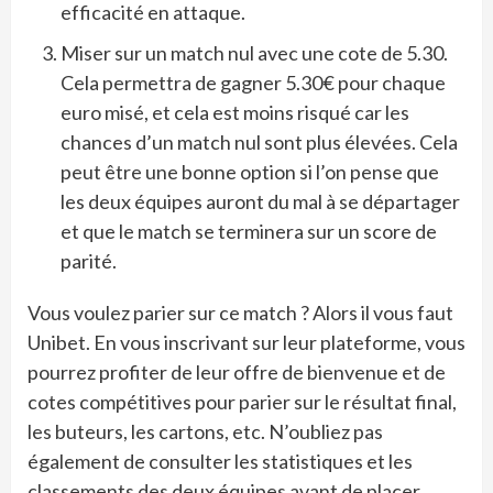
efficacité en attaque.
Miser sur un match nul avec une cote de 5.30.
Cela permettra de gagner 5.30€ pour chaque
euro misé, et cela est moins risqué car les
chances d’un match nul sont plus élevées. Cela
peut être une bonne option si l’on pense que
les deux équipes auront du mal à se départager
et que le match se terminera sur un score de
parité.
Vous voulez parier sur ce match ? Alors il vous faut
Unibet. En vous inscrivant sur leur plateforme, vous
pourrez profiter de leur offre de bienvenue et de
cotes compétitives pour parier sur le résultat final,
les buteurs, les cartons, etc. N’oubliez pas
également de consulter les statistiques et les
classements des deux équipes avant de placer