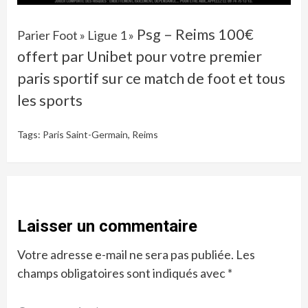
Psg – Reims
100€
Parier Foot
»
Ligue 1
»
offert par Unibet pour votre premier
paris sportif sur ce match de foot et tous
les sports
Tags:
Paris Saint-Germain
,
Reims
Laisser un commentaire
Votre adresse e-mail ne sera pas publiée.
Les
champs obligatoires sont indiqués avec
*