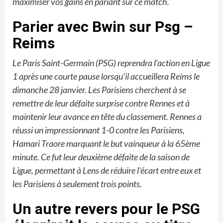
maximiser vos gains en pariant sur ce match.
Parier avec Bwin sur Psg –
Reims
Le Paris Saint-Germain (PSG) reprendra l’action en Ligue
1 après une courte pause lorsqu’il accueillera Reims le
dimanche 28 janvier. Les Parisiens cherchent à se
remettre de leur défaite surprise contre Rennes et à
maintenir leur avance en tête du classement. Rennes a
réussi un impressionnant 1-0 contre les Parisiens,
Hamari Traore marquant le but vainqueur à la 65ème
minute. Ce fut leur deuxième défaite de la saison de
Ligue, permettant à Lens de réduire l’écart entre eux et
les Parisiens à seulement trois points.
Un autre revers pour le PSG