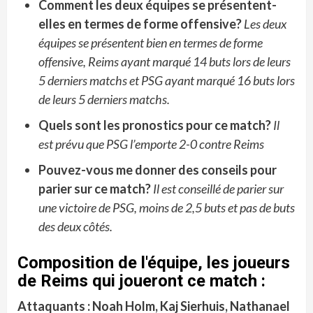
Comment les deux équipes se présentent-
elles en termes de forme offensive?
Les deux
équipes se présentent bien en termes de forme
offensive, Reims ayant marqué 14 buts lors de leurs
5 derniers matchs et PSG ayant marqué 16 buts lors
de leurs 5 derniers matchs.
Quels sont les pronostics pour ce match?
Il
est prévu que PSG l’emporte 2-0 contre Reims
Pouvez-vous me donner des conseils pour
parier sur ce match?
Il est conseillé de parier sur
une victoire de PSG, moins de 2,5 buts et pas de buts
des deux côtés.
Composition de l'équipe, les joueurs
de Reims qui joueront ce match :
Attaquants : Noah Holm, Kaj Sierhuis, Nathanael