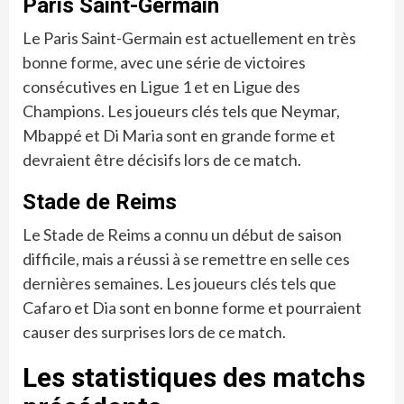
Paris Saint-Germain
Le Paris Saint-Germain est actuellement en très
bonne forme, avec une série de victoires
consécutives en Ligue 1 et en Ligue des
Champions. Les joueurs clés tels que Neymar,
Mbappé et Di Maria sont en grande forme et
devraient être décisifs lors de ce match.
Stade de Reims
Le Stade de Reims a connu un début de saison
difficile, mais a réussi à se remettre en selle ces
dernières semaines. Les joueurs clés tels que
Cafaro et Dia sont en bonne forme et pourraient
causer des surprises lors de ce match.
Les statistiques des matchs