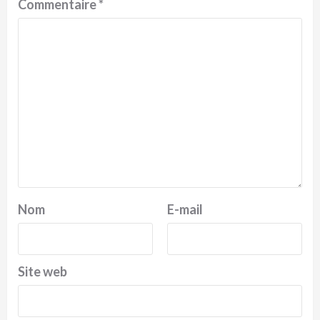
Commentaire
*
Nom
E-mail
Site web