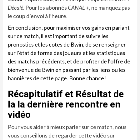
Décalé
. Pour les abonnés
CANAL +
, ne manquez pas
le coup d’envoi à l’heure.
En conclusion, pour maximiser vos gains en pariant
sur ce match, il est important de suivre les
pronostics et les cotes de Bwin, de se renseigner
sur l’état de forme des joueurs et les statistiques
des matchs précédents, et de profiter de l’offre de
bienvenue de Bwin en passant par les liens ou les
bannières de cette page. Bonne chance !
Récapitulatif et Résultat de
la la dernière rencontre en
vidéo
Pour vous aider à mieux parier sur ce match, nous
vous conseillons de regarder cette vidéo sur