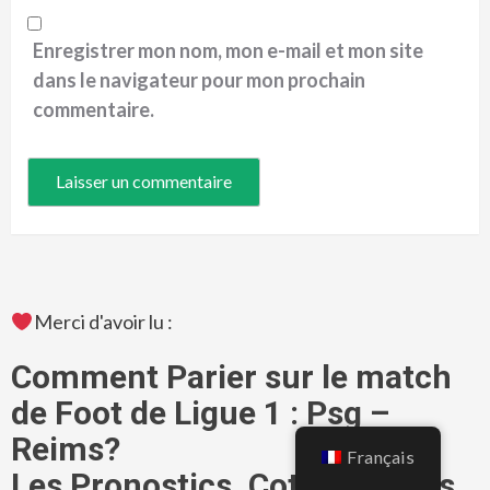
Enregistrer mon nom, mon e-mail et mon site
dans le navigateur pour mon prochain
commentaire.
Merci d'avoir lu :
Comment Parier sur le match
de Foot de Ligue 1 : Psg –
Reims?
Français
Les Pronostics, Cotes et Paris