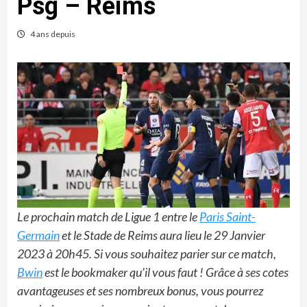
Psg – Reims
4 ans depuis
Le prochain match de Ligue 1 entre le
Paris Saint-
Germain
et le Stade de Reims aura lieu le 29 Janvier
2023 à 20h45. Si vous souhaitez parier sur ce match,
Bwin
est le bookmaker qu’il vous faut ! Grâce à ses cotes
avantageuses et ses nombreux bonus, vous pourrez